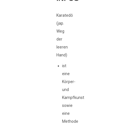
Karatedō
(jap.
Weg
der
leeren
Hand)
ist
eine
Körper-
und
Kampfkunst
sowie
eine
Methode